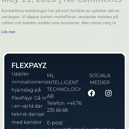
Kontaktlösa betalningar har på kort tid blivit en självklar del av
vardagen. Vi blippar kortet i mataffären, använder mobilen på
caféet och betalar snabbt utan kontanter. Men nästa steg är
Läs mer
FLEXPAYZ
Upplev
ML
SOCIALA
innovationens
INTELLIGENT
MEDIER
TECHNOLOGY
hjärtslag på
AB
FlexPayz. Gå in
Telefon: +46 76
i en värld där
235 66 68
teknik dansar
med känslor
E-post: