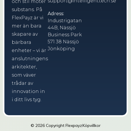
support@intelligenttech.se
och stil möter
substans. På
Adress:
FlexPayz är vi
Industrigatan
mer än bara
44B, Nässjö
skapare av
Business Park
571 38 Nässjö
bärbara
Jönköping
enheter – vi är
anslutningens
arkitekter,
som väver
trådar av
innovation in
i ditt livs tyg.
© 2026 Copyright Flexpayz
Köpvillkor