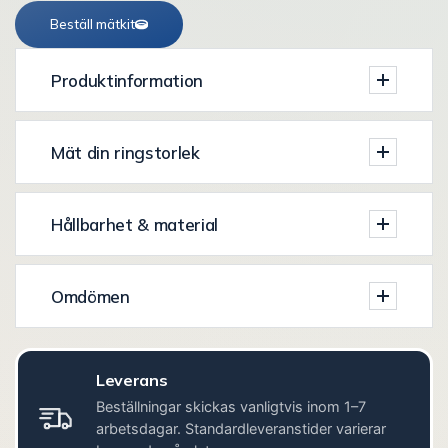
Beställ mätkit
Produktinformation
Mät din ringstorlek
Hållbarhet & material
Omdömen
Leverans
Beställningar skickas vanligtvis inom 1–7
arbetsdagar. Standardleveranstider varierar