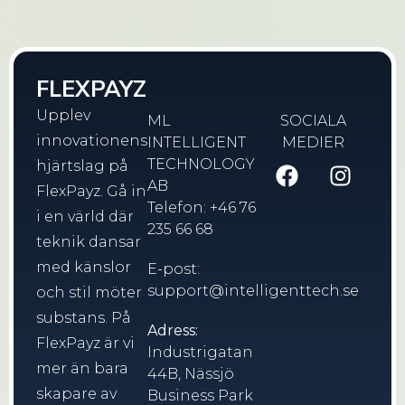
FLEXPAYZ
Upplev
ML
SOCIALA
innovationens
INTELLIGENT
MEDIER
TECHNOLOGY
hjärtslag på
AB
FlexPayz. Gå in
Telefon: +46 76
i en värld där
235 66 68
teknik dansar
med känslor
E-post:
support@intelligenttech.se
och stil möter
substans. På
Adress:
FlexPayz är vi
Industrigatan
mer än bara
44B, Nässjö
skapare av
Business Park