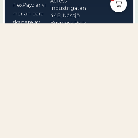
Adress:
FlexPayz är vi
Industrigatan
mer än bara
44B, Nässjö
skapare av
Business Park
571 38 Nässjö
bärbara
Jönköping
enheter – vi är
anslutningens
arkitekter,
som väver
trådar av
innovation in
i ditt livs tyg.
© 2026 Copyright Flexpayz
Köpvillkor
Trustpilot