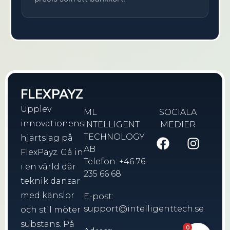
FLEXPAYZ
Upplev
ML
SOCIALA
innovationens
INTELLIGENT
MEDIER
TECHNOLOGY
hjärtslag på
AB
FlexPayz. Gå in
Telefon: +46 76
i en värld där
235 66 68
teknik dansar
med känslor
E-post:
support@intelligenttech.se
och stil möter
substans. På
0