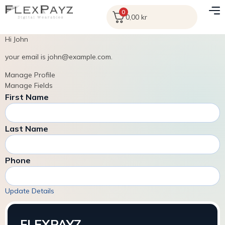
0
0,00
kr
Hi
John
your email is
john@example.com
.
Manage Profile
Manage Fields
First Name
Last Name
Phone
Update Details
FLEXPAYZ