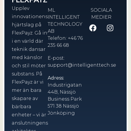
Upplev
ML
SOCIALA
innovationens
INTELLIGENT
MEDIER
TECHNOLOGY
hjärtslag på
AB
FlexPayz. Gå in
Telefon: +46 76
i en värld där
235 66 68
teknik dansar
med känslor
E-post:
support@intelligenttech.se
och stil möter
substans. På
Adress:
FlexPayz är vi
Industrigatan
mer än bara
44B, Nässjö
skapare av
Business Park
571 38 Nässjö
bärbara
Jönköping
enheter – vi är
anslutningens