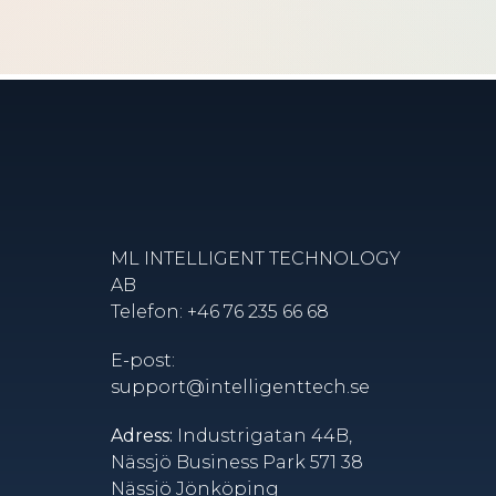
ML INTELLIGENT TECHNOLOGY
AB
Telefon: +46 76 235 66 68
E-post:
support@intelligenttech.se
Adress:
Industrigatan 44B,
Nässjö Business Park 571 38
Nässjö Jönköping