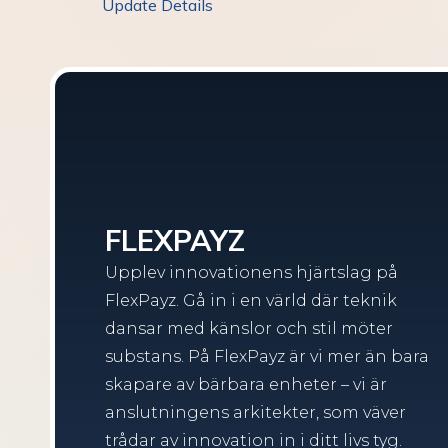
Update Details
FLEXPAYZ
Upplev innovationens hjärtslag på
FlexPayz. Gå in i en värld där teknik
dansar med känslor och stil möter
substans. På FlexPayz är vi mer än bara
skapare av bärbara enheter – vi är
anslutningens arkitekter, som väver
trådar av innovation in i ditt livs tyg.