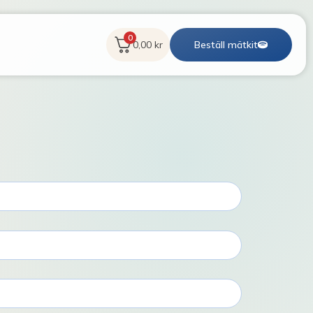
0
0,00
kr
Beställ mätkit